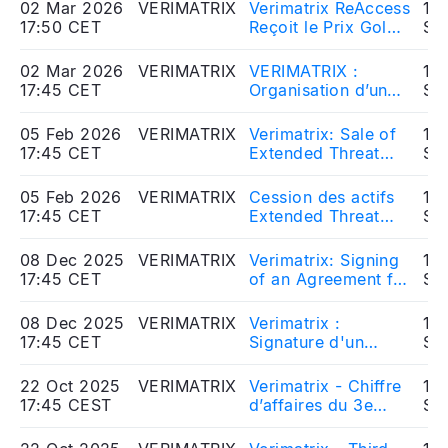
Telecom & Wireless
02 Mar 2026
VERIMATRIX
Verimatrix ReAccess
10
17:50 CET
Reçoit le Prix Gold
So
Merit 2026 dans la
Catégorie
02 Mar 2026
VERIMATRIX
VERIMATRIX :
10
Télécommunications
17:45 CET
Organisation d’un
So
par Réseaux Sans
webinaire à
Fil
l’occasion de la
05 Feb 2026
VERIMATRIX
Verimatrix: Sale of
10
publication du
17:45 CET
Extended Threat
So
Chiffre d’affaires et
Defense Assets
des Résultats 2025
(Mobile Application
05 Feb 2026
VERIMATRIX
Cession des actifs
10
Protection) to
17:45 CET
Extended Threat
So
Guardsquare
Defense (protection
des applications
08 Dec 2025
VERIMATRIX
Verimatrix: Signing
10
mobiles) à
17:45 CET
of an Agreement for
So
Guardsquare
the Sale of XTD
Assets (Code and
08 Dec 2025
VERIMATRIX
Verimatrix :
10
Application
17:45 CET
Signature d'un
So
Protection) to
accord pour la
Guardsquare
cession des actifs
22 Oct 2025
VERIMATRIX
Verimatrix - Chiffre
10
Extended Threat
17:45 CEST
d’affaires du 3e
So
Defense (protection
trimestre 2025 : 9,8
des applications
M$