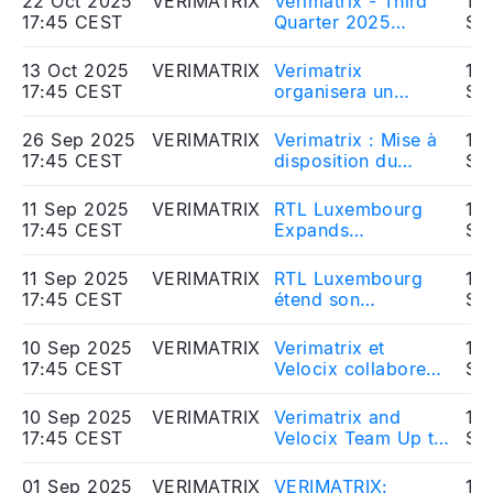
22 Oct 2025
VERIMATRIX
Verimatrix - Third
10
mobiles) à
17:45 CEST
Quarter 2025
So
Guardsquare
Revenue: 9.8 M$
13 Oct 2025
VERIMATRIX
Verimatrix
10
17:45 CEST
organisera un
So
webcast dans le
cadre de la
26 Sep 2025
VERIMATRIX
Verimatrix : Mise à
10
publication du
17:45 CEST
disposition du
So
chiffre d’affaires du
rapport financier
3e trimestre de
semestriel 2025
11 Sep 2025
VERIMATRIX
RTL Luxembourg
10
l’exercice 2025
17:45 CEST
Expands
So
Deployment of
Verimatrix
11 Sep 2025
VERIMATRIX
RTL Luxembourg
10
Technologies to
17:45 CEST
étend son
So
Protect Premier
déploiement des
Auto Racing Against
technologies
10 Sep 2025
VERIMATRIX
Verimatrix et
10
Piracy
Verimatrix afin de
17:45 CEST
Velocix collaborent
So
protéger ses
pour combattre le
programmes de
piratage de CDN
10 Sep 2025
VERIMATRIX
Verimatrix and
10
compétitions
17:45 CEST
Velocix Team Up to
So
automobiles
Fight CDN Piracy
01 Sep 2025
VERIMATRIX
VERIMATRIX:
10