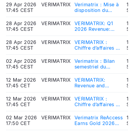
juillet 2026 à 18
Document
29 Apr 2026
VERIMATRIX
Verimatrix : Mise à
10
heures
17:45 CEST
disposition du
So
document
d’enregistrement
28 Apr 2026
VERIMATRIX
VERIMATRIX: Q1
10
universel 2025
17:45 CEST
2026 Revenue:
So
$10.7m
28 Apr 2026
VERIMATRIX
VERIMATRIX :
10
17:45 CEST
Chiffre d’affaires du
So
1er trimestre 2026 :
10,7 M$
02 Apr 2026
VERIMATRIX
Verimatrix : Bilan
10
17:45 CEST
semestriel du
So
contrat de liquidité
12 Mar 2026
VERIMATRIX
VERIMATRIX:
10
17:45 CET
Revenue and
So
Results for Full-year
2025
12 Mar 2026
VERIMATRIX
VERIMATRIX :
10
17:45 CET
Chiffre d’affaires et
So
résultats de
l’exercice 2025
02 Mar 2026
VERIMATRIX
Verimatrix ReAccess
10
17:50 CET
Earns Gold 2026
So
Merit Award for