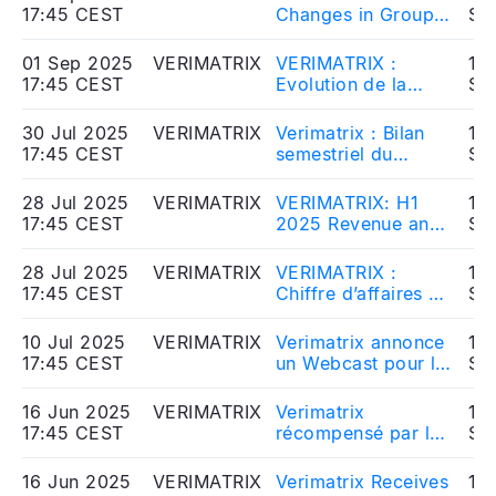
17:45 CEST
Changes in Group
So
Governance
01 Sep 2025
VERIMATRIX
VERIMATRIX :
10
17:45 CEST
Evolution de la
So
gouvernance du
Groupe
30 Jul 2025
VERIMATRIX
Verimatrix : Bilan
10
17:45 CEST
semestriel du
So
contrat de liquidité
28 Jul 2025
VERIMATRIX
VERIMATRIX: H1
10
17:45 CEST
2025 Revenue and
So
Results
28 Jul 2025
VERIMATRIX
VERIMATRIX :
10
17:45 CEST
Chiffre d’affaires et
So
résultats du 1er
semestre 2025
10 Jul 2025
VERIMATRIX
Verimatrix annonce
10
17:45 CEST
un Webcast pour la
So
publication du
Chiffre d’affaires du
16 Jun 2025
VERIMATRIX
Verimatrix
10
2ème trimestre et
17:45 CEST
récompensé par le
So
des résultats du 1er
prix Intellyx Digital
semestre 2025
Innovator Award
16 Jun 2025
VERIMATRIX
Verimatrix Receives
10