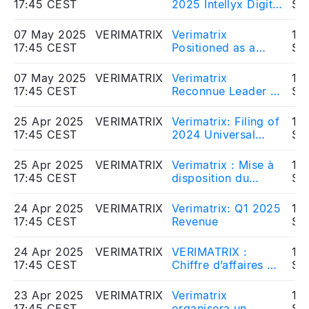
2025
17:45 CEST
2025 Intellyx Digital
So
Innovator Award
07 May 2025
VERIMATRIX
Verimatrix
10
17:45 CEST
Positioned as a
So
Leader and Ace
Performer in the
07 May 2025
VERIMATRIX
Verimatrix
10
2025 SPARK
17:45 CEST
Reconnue Leader et
So
MatrixTM for In-App
Ace Performer par
Protection by QKS
QKS Group dans le
25 Apr 2025
VERIMATRIX
Verimatrix: Filing of
10
Group
rapport SPARK
17:45 CEST
2024 Universal
So
MatrixTM 2025
Registration
pour la Protection
Document
25 Apr 2025
VERIMATRIX
Verimatrix : Mise à
10
des Applications
17:45 CEST
disposition du
So
document
d’enregistrement
24 Apr 2025
VERIMATRIX
Verimatrix: Q1 2025
10
universel 2024
17:45 CEST
Revenue
So
24 Apr 2025
VERIMATRIX
VERIMATRIX :
10
17:45 CEST
Chiffre d’affaires du
So
1er trimestre 2025
23 Apr 2025
VERIMATRIX
Verimatrix
10
17:45 CEST
organisera un
So