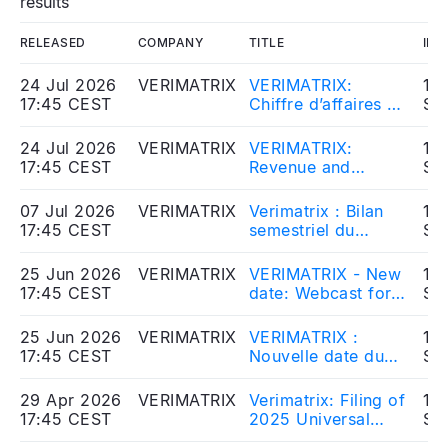
results
RELEASED
COMPANY
TITLE
IND
24 Jul 2026
VERIMATRIX
VERIMATRIX:
10
17:45 CEST
Chiffre d’affaires et
So
résultats Anti-Piracy
du 1er semestre
24 Jul 2026
VERIMATRIX
VERIMATRIX:
10
2026
17:45 CEST
Revenue and
So
Results Anti-Piracy
for the First Half of
07 Jul 2026
VERIMATRIX
Verimatrix : Bilan
10
2026
17:45 CEST
semestriel du
So
contrat de liquidité
25 Jun 2026
VERIMATRIX
VERIMATRIX - New
10
17:45 CEST
date: Webcast for
So
the H1 2026
Revenue and
25 Jun 2026
VERIMATRIX
VERIMATRIX :
10
Results: July 24th
17:45 CEST
Nouvelle date du
So
2026 at 6pm CET
Webcast relatif au
Chiffre d’affaires et
29 Apr 2026
VERIMATRIX
Verimatrix: Filing of
10
résultats du 1er
17:45 CEST
2025 Universal
So
semestre 2026 : 24
Registration