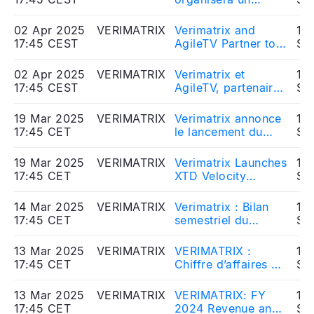
webcast dans le
cadre de la
02 Apr 2025
VERIMATRIX
Verimatrix and
10
publication du
17:45 CEST
AgileTV Partner to
So
chiffre d’affaires du
Secure Fast-
1er trimestre de
Growing TVaaS
02 Apr 2025
VERIMATRIX
Verimatrix et
10
l’exercice 2025
Solution
17:45 CEST
AgileTV, partenaires
So
pour offrir une
solution TVaaS
19 Mar 2025
VERIMATRIX
Verimatrix annonce
10
sécurisée et
17:45 CET
le lancement du
So
innovante
programme XTD
Velocity Partner
19 Mar 2025
VERIMATRIX
Verimatrix Launches
10
Alliance pour
17:45 CET
XTD Velocity
So
dynamiser son
Partner Alliance to
activité
Accelerate Global
14 Mar 2025
VERIMATRIX
Verimatrix : Bilan
10
commerciale à
Channel Sales
17:45 CET
semestriel du
So
l'échelle mondiale
contrat de liquidité
13 Mar 2025
VERIMATRIX
VERIMATRIX :
10
17:45 CET
Chiffre d’affaires et
So
résultats de
l’exercice 2024
13 Mar 2025
VERIMATRIX
VERIMATRIX: FY
10
17:45 CET
2024 Revenue and
So