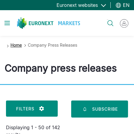
Skip
Euronext websites
EN
to
main
Toggle navigation
Search
content
Home
Company Press Releases
Company press releases
FILTERS
SUBSCRIBE
Displaying 1 - 50 of 142