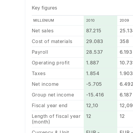
Key figures
MILLENIUM
2010
2009
Net sales
87.215
25.1
Cost of materials
29.083
358
Payroll
28.537
6.193
Operating profit
1.887
10.73
Taxes
1.854
1.903
Net income
-5.705
6.49
Group net income
-15.416
6.187
Fiscal year end
12,10
12,09
Length of fiscal year
12
12
(month)
Currency & Unit
EUR -
EUR 