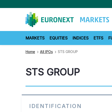
Skip
to
main
content
MARKETS
EQUITIES
INDICES
ETFS
F
Home
All IPOs
STS GROUP
STS GROUP
IDENTIFICATION