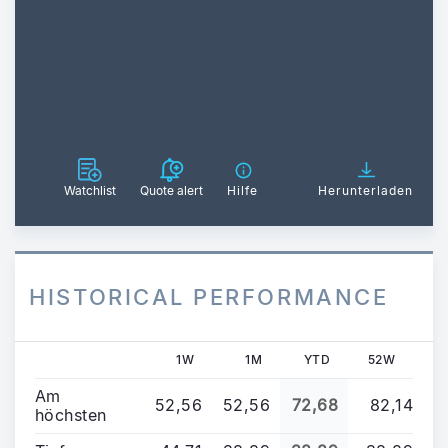
Watchlist
Quote alert
Hilfe
Herunterladen
HISTORICAL PERFORMANCE
1W
1M
YTD
52W
Am
52,56
52,56
72,68
82,14
höchsten