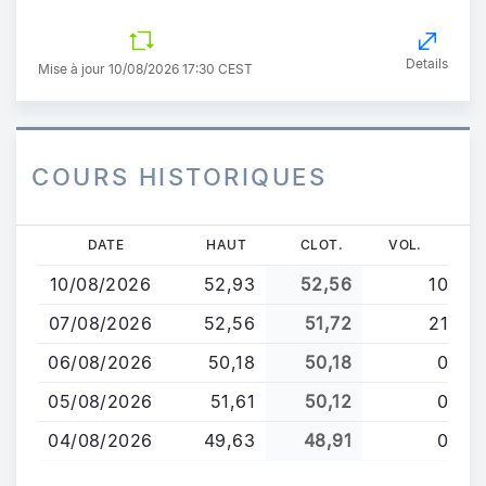
Details
Mise à jour 10/08/2026 17:30 CEST
COURS HISTORIQUES
Aller
DATE
HAUT
CLOT.
VOL.
au
10/08/2026
52,93
52,56
10
contenu
principal
07/08/2026
52,56
51,72
21
06/08/2026
50,18
50,18
0
05/08/2026
51,61
50,12
0
04/08/2026
49,63
48,91
0