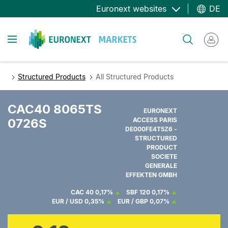
Direkt
Euronext websites
DE
zum
Inhalt
Toggle navigation
Suche
Structured Products
All Structured Products
CAC40 8065TS
EURONEXT
0726S
ACCESS PARIS
DE000FE4T5Z6 -
STRUCTURED
PRODUCT
SOCIETE
GENERALE
EFFEKTEN GMBH
CAC 40
0,17%
SBF 120
0,17%
EUR / USD
0,35%
EUR / GBP
0,07%