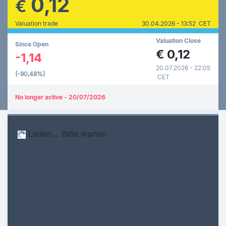
0,12
€
Valuation trade
30.04.2026 - 13:52 CET
Valuation Close
Since Open
€
0,12
-1,14
20.07.2026 - 22:05
(-90,48%)
CET
No longer active - 20/07/2026
Laden... Bitte warten