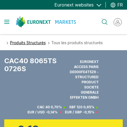
Aller
Euronext websites
FR
au
contenu
Toggle navigation
Rechercher
principal
Produits Structurés
Tous les produits structurés
CAC40 8065TS
EURONEXT
0726S
ACCESS PARIS
DE000FE4T5Z6 -
STRUCTURED
PRODUCT
SOCIETE
GENERALE
EFFEKTEN GMBH
CAC 40
0,70%
SBF 120
0,65%
EUR / USD
-0,14%
EUR / GBP
-0,15%