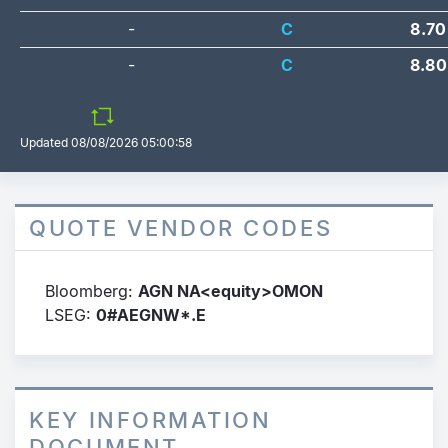
-
C
8.70
-
C
8.80
Updated
08/08/2026 05:00:58
QUOTE VENDOR CODES
Bloomberg:
AGN NA<equity>OMON
LSEG:
0#AEGNW*.E
KEY INFORMATION
DOCUMENT