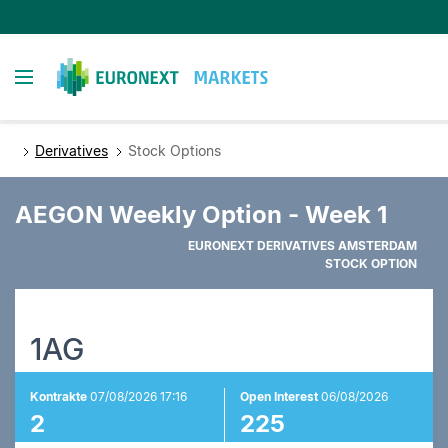
Direkt
zum
Inhalt
Toggle navigation
Derivatives
Stock Options
AEGON Weekly Option - Week 1
EURONEXT DERIVATIVES AMSTERDAM
STOCK OPTION
1AG
Kontrakte
07/08/2026 17:16
Open Interest
06/08/2026
2
225