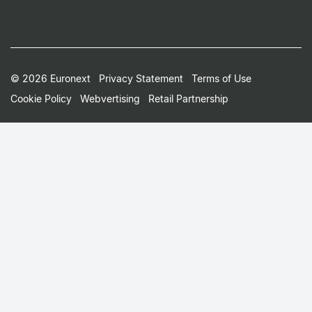
Footer
© 2026 Euronext
Privacy Statement
Terms of Use
Cookie Policy
Webvertising
Retail Partnership
Small
Print
Menu