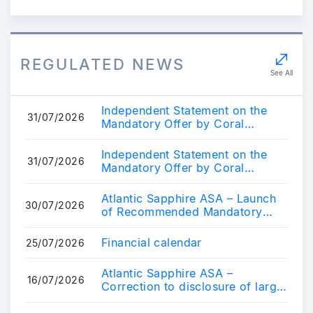
REGULATED NEWS
See All
Independent Statement on the
31/07/2026
Mandatory Offer by Coral
HoldCo AS for the Shares in
Atlantic Sapphi...
Independent Statement on the
31/07/2026
Mandatory Offer by Coral
HoldCo AS for the Shares in
Atlantic Sapphi...
Atlantic Sapphire ASA – Launch
30/07/2026
of Recommended Mandatory
Tender Offer by Coral HoldCo AS
Financial calendar
25/07/2026
Atlantic Sapphire ASA –
16/07/2026
Correction to disclosure of large
shareholding and update on
upcoming man...