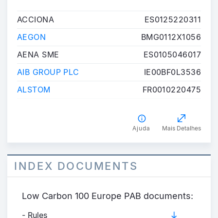
COMPONENTE
ISIN
ACCIONA
ES0125220311
AEGON
BMG0112X1056
AENA SME
ES0105046017
AIB GROUP PLC
IE00BF0L3536
ALSTOM
FR0010220475
Ajuda
Mais Detalhes
INDEX DOCUMENTS
Low Carbon 100 Europe PAB documents:
- Rules