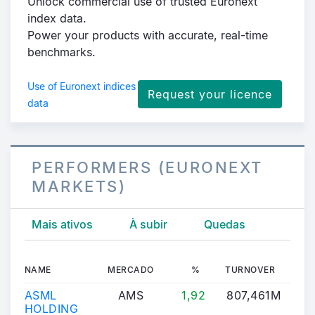
Unlock commercial use of trusted Euronext
index data.
Power your products with accurate, real-time
benchmarks.
Use of Euronext indices
Request your licence
data
PERFORMERS (EURONEXT
MARKETS)
Mais ativos
À subir
Quedas
NAME
MERCADO
%
TURNOVER
LA
ASML
AMS
1,92
807,461M
HOLDING
49