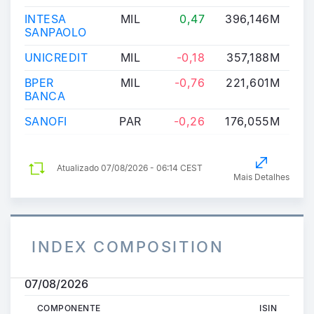
INTESA
MIL
0,47
396,146M
6
SANPAOLO
UNICREDIT
MIL
-0,18
357,188M
8
BPER
MIL
-0,76
221,601M
14
BANCA
SANOFI
PAR
-0,26
176,055M
7
Atualizado
07/08/2026 - 06:14 CEST
Mais Detalhes
INDEX COMPOSITION
07/08/2026
COMPONENTE
ISIN