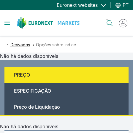
Passar
Euronext websites
PT
para
o
Toggle navigation
Pesquisar
conteúdo
principal
Derivados
Opções sobre índice
Não há dados disponíveis
PREÇO
ESPECIFICAÇÃO
Preço de Liquidação
Não há dados disponíveis