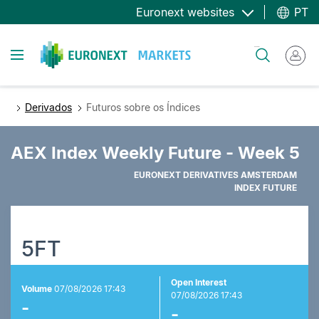
Passar
Euronext websites
PT
para
o
Toggle navigation
Pesquisar
conteúdo
principal
Derivados
Futuros sobre os Índices
AEX Index Weekly Future - Week 5
EURONEXT DERIVATIVES AMSTERDAM
INDEX FUTURE
5FT
Open Interest
Volume
07/08/2026 17:43
07/08/2026 17:43
-
-