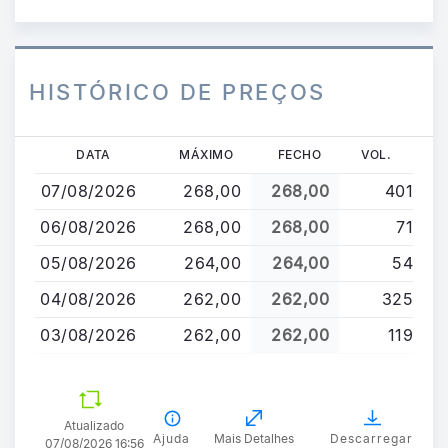
HISTÓRICO DE PREÇOS
Passar
DATA
MÁXIMO
FECHO
VOL.
para
07/08/2026
268,00
268,00
401
o
conteúdo
06/08/2026
268,00
268,00
71
principal
05/08/2026
264,00
264,00
54
04/08/2026
262,00
262,00
325
03/08/2026
262,00
262,00
119
Atualizado
Ajuda
Mais Detalhes
Descarregar
07/08/2026 16:56