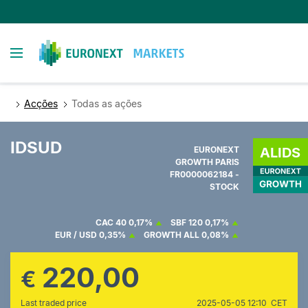
Passar
para
o
Toggle navigation
conteúdo
principal
Acções
Todas as ações
IDSUD
EURONEXT
GROWTH PARIS
FR0000062184 -
STOCK
CAC 40
0,17%
SBF 120
0,17%
EUR / USD
0,35%
GROWTH ALL
0,08%
220,00
€
Last traded price
2025-05-05 12:10 CET