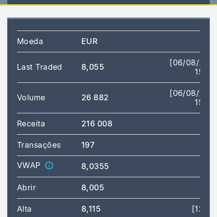
Moeda
EUR
[06/08/202
Last Traded
8,055
15:50
[06/08/202
Volume
26 882
15:42
Receita
216 008
Transações
197
VWAP
8,0355
Abrir
8,005
Alta
8,115
[12:42