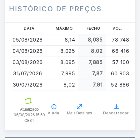
HISTÓRICO DE PREÇOS
Passar
DATA
MÁXIMO
FECHO
VOL.
para
05/08/2026
8,14
8,035
78 748
o
conteúdo
04/08/2026
8,025
8,02
66 416
principal
03/08/2026
8,095
7,885
57 100
31/07/2026
7,995
7,87
60 903
30/07/2026
8,02
7,91
52 886
Atualizado
Ajuda
Mais Detalhes
Descarregar
06/08/2026 15:50
CEST