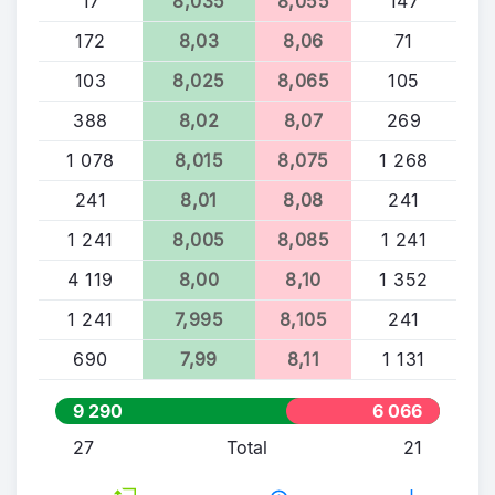
17
8,035
8,055
147
172
8,03
8,06
71
103
8,025
8,065
105
388
8,02
8,07
269
1 078
8,015
8,075
1 268
241
8,01
8,08
241
1 241
8,005
8,085
1 241
4 119
8,00
8,10
1 352
1 241
7,995
8,105
241
690
7,99
8,11
1 131
9 290
6 066
27
Total
21