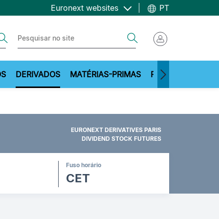
Euronext websites
PT
ch
Search
OS
DERIVADOS
MATÉRIAS-PRIMAS
RECURSOS
EURONEXT DERIVATIVES PARIS
DIVIDEND STOCK FUTURES
Fuso horário
CET