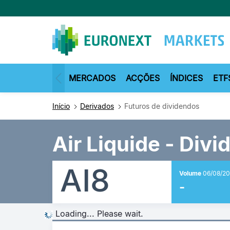
Passar
para
o
conteúdo
principal
MERCADOS
ACÇÕES
ÍNDICES
ETF
Início
Derivados
Futuros de dividendos
Air Liquide - Divi
AI8
Volume
06/08/20
-
Loading... Please wait.