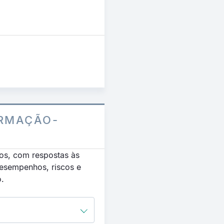
RMAÇÃO-
os, com respostas às
desempenhos, riscos e
o.