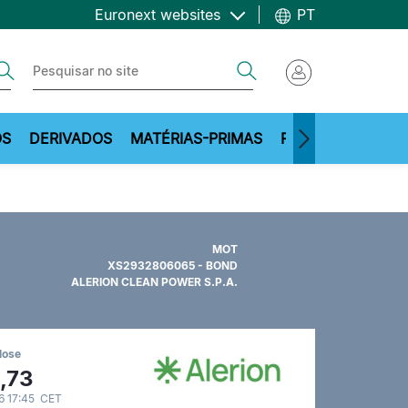
Euronext websites
PT
ch
Search
OS
DERIVADOS
MATÉRIAS-PRIMAS
RECURSOS
MOT
XS2932806065 - BOND
ALERION CLEAN POWER S.P.A.
lose
,73
6 17:45 CET