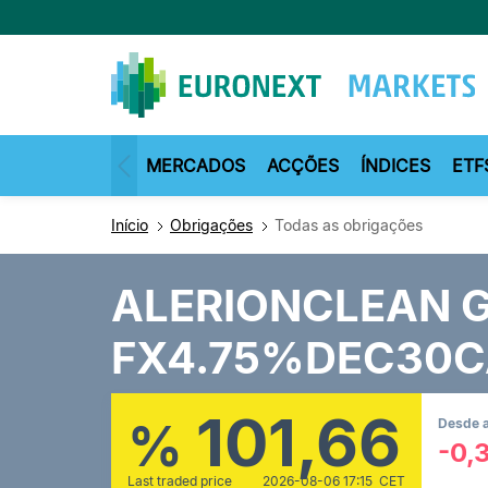
Passar
para
o
conteúdo
principal
MERCADOS
ACÇÕES
ÍNDICES
ETF
Início
Obrigações
Todas as obrigações
ALERIONCLEAN 
FX4.75%DEC30C
101,66
%
Desde a
-0,
Last traded price
2026-08-06 17:15 CET