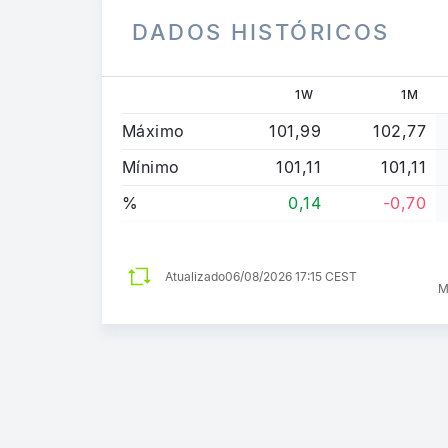
DADOS HISTÓRICOS
1W
1M
Máximo
101,99
102,77
Mínimo
101,11
101,11
%
0,14
-0,70
Atualizado
06/08/2026 17:15 CEST
M