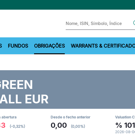
Sear
S
FUNDOS
OBRIGAÇÕES
WARRANTS & CERTIFICAD
GREEN
ALL EUR
 abertura
Desde o fecho anterior
Valuation C
33
0,00
%
101
(-0,32%)
(0,00%)
2026-08-0