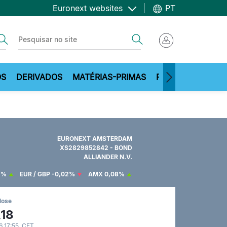
Euronext websites
PT
ch
Search
OS
DERIVADOS
MATÉRIAS-PRIMAS
RECURSOS
EURONEXT AMSTERDAM
XS2829852842 - BOND
ALLIANDER N.V.
2%
EUR / GBP
-0,02%
AMX
0,08%
lose
,18
 17:55 CET