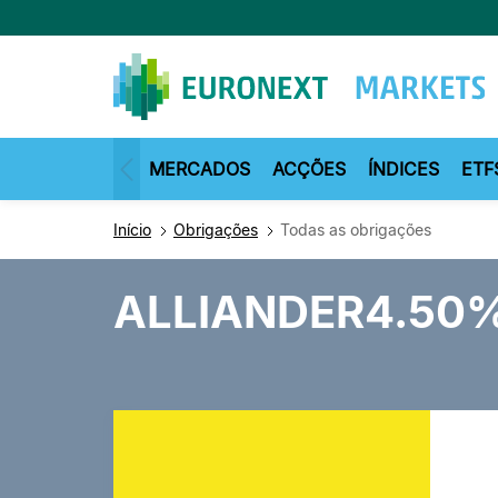
Passar
para
o
conteúdo
principal
MERCADOS
ACÇÕES
ÍNDICES
ETF
Início
Obrigações
Todas as obrigações
ALLIANDER4.50