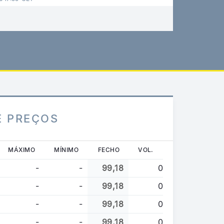
E PREÇOS
MÁXIMO
MÍNIMO
FECHO
VOL.
-
-
99,18
0
-
-
99,18
0
-
-
99,18
0
-
-
99,18
0