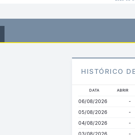
HISTÓRICO D
Passar
DATA
ABRIR
para
06/08/2026
-
o
conteúdo
05/08/2026
-
principal
04/08/2026
-
03/08/2026
-