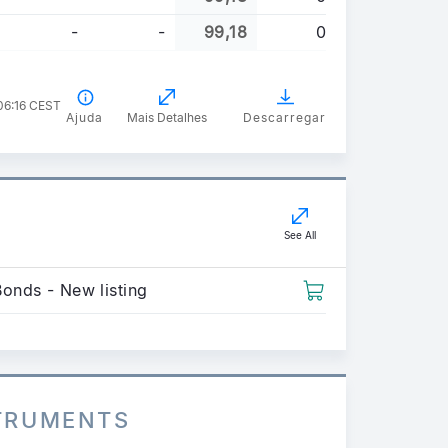
-
-
99,18
0
 06:16 CEST
Ajuda
Mais Detalhes
Descarregar
See All
Bonds - New listing
STRUMENTS