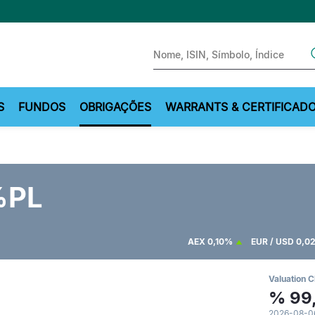
Sear
S
FUNDOS
OBRIGAÇÕES
WARRANTS & CERTIFICAD
%PL
AEX
0,10%
EUR / USD
0,0
Valuation C
%
99
2026-08-06