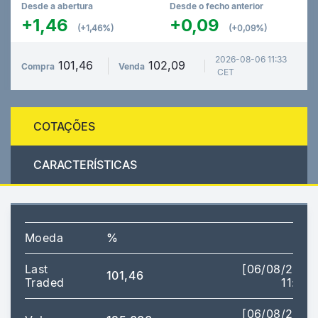
Desde a abertura
Desde o fecho anterior
+1,46
+0,09
(+1,46%)
(+0,09%)
2026-08-06 11:33
101,46
102,09
Compra
Venda
CET
COTAÇÕES
CARACTERÍSTICAS
Moeda
%
Last
[06/08/2026
101,46
Traded
11:44]
[06/08/2026