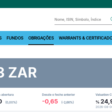
Sear
S
FUNDOS
OBRIGAÇÕES
WARRANTS & CERTIFICAD
3 ZAR
 abertura
Desde o fecho anterior
Valuation C
0
-0,65
24,
%
(0,00%)
(-2,66%)
2026-08-0