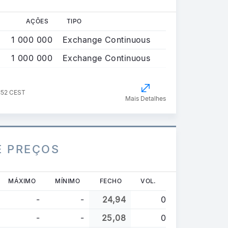
AÇÕES
TIPO
1 000 000
Exchange Continuous
1 000 000
Exchange Continuous
0:52 CEST
Mais Detalhes
E PREÇOS
MÁXIMO
MÍNIMO
FECHO
VOL.
-
-
24,94
0
-
-
25,08
0