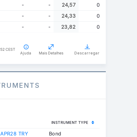
-
-
24,57
0
-
-
24,33
0
-
-
23,82
0
0:52 CEST
Ajuda
Mais Detalhes
Descarregar
STRUMENTS
INSTRUMENT TYPE
 APR28 TRY
Bond