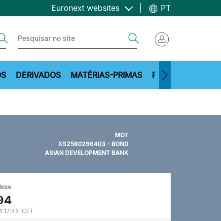
Euronext websites
PT
ch
Search
OS
DERIVADOS
MATÉRIAS-PRIMAS
RECURSOS
MOT
XS2580296403 - BOND
ASIAN DEVELOPMENT BANK
lose
94
6 17:45 CET