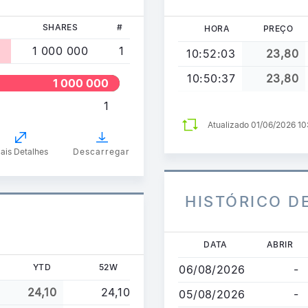
SHARES
#
HORA
PREÇO
1 000 000
1
10:52:03
23,80
10:50:37
23,80
1 000 000
1
Atualizado 01/06/2026 1
ais Detalhes
Descarregar
HISTÓRICO D
Passar
DATA
ABRIR
para
YTD
52W
06/08/2026
-
o
conteúdo
24,10
24,10
05/08/2026
-
principal