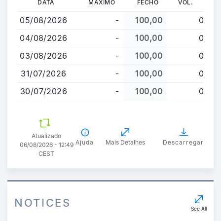
DATA
MÁXIMO
FECHO
VOL.
para
05/08/2026
-
100,00
0
o
conteúdo
04/08/2026
-
100,00
0
principal
03/08/2026
-
100,00
0
31/07/2026
-
100,00
0
30/07/2026
-
100,00
0
Atualizado
Ajuda
Mais Detalhes
Descarregar
06/08/2026 - 12:49
CEST
NOTICES
See All