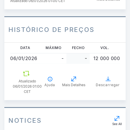
Atualizado 06/01/2026 01:00 CET
HISTÓRICO DE PREÇOS
Passar
DATA
MÁXIMO
FECHO
VOL.
para
06/01/2026
-
-
12 000 000
o
conteúdo
principal
Atualizado
Ajuda
Mais Detalhes
Descarregar
06/01/2026 01:00
CET
NOTICES
See All