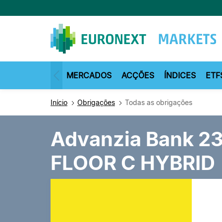
Passar
para
o
conteúdo
principal
MERCADOS
ACÇÕES
ÍNDICES
ETF
Início
Obrigações
Todas as obrigações
Advanzia Bank 2
FLOOR C HYBRID