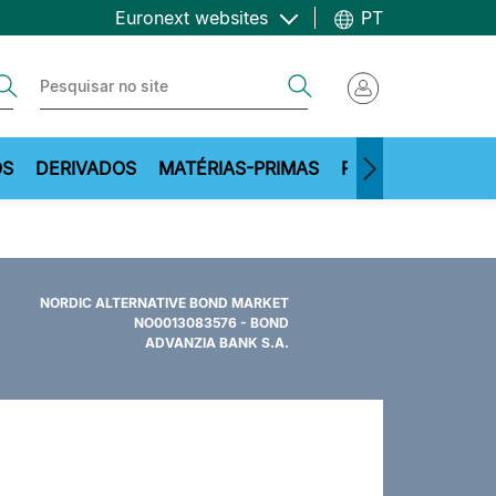
Euronext websites
PT
ch
Search
OS
DERIVADOS
MATÉRIAS-PRIMAS
RECURSOS
NORDIC ALTERNATIVE BOND MARKET
NO0013083576 - BOND
ADVANZIA BANK S.A.