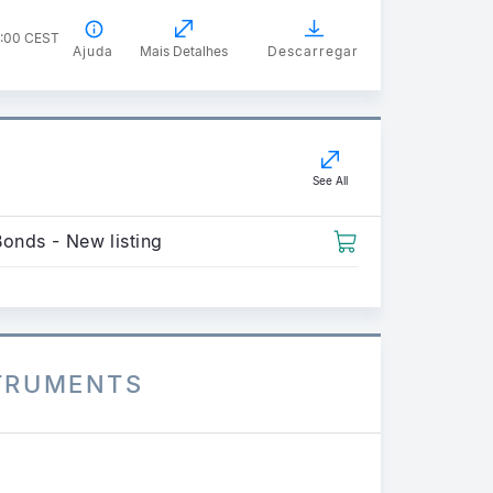
2:00 CEST
Ajuda
Mais Detalhes
Descarregar
See All
Bonds - New listing
STRUMENTS