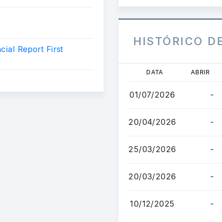
HISTÓRICO D
cial Report First
Passar
DATA
ABRIR
para
o
01/07/2026
-
conteúdo
principal
20/04/2026
-
25/03/2026
-
20/03/2026
-
10/12/2025
-