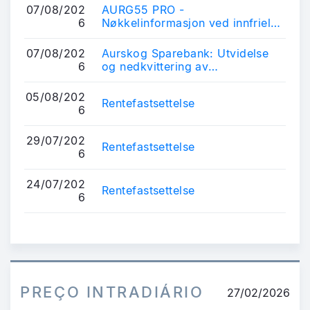
07/08/202
AURG55 PRO -
6
Nøkkelinformasjon ved innfrielse
av deler av obligasjonslån
07/08/202
Aurskog Sparebank: Utvidelse
6
og nedkvittering av
obligasjonslån
05/08/202
Rentefastsettelse
6
29/07/202
Rentefastsettelse
6
24/07/202
Rentefastsettelse
6
PREÇO INTRADIÁRIO
27/02/2026