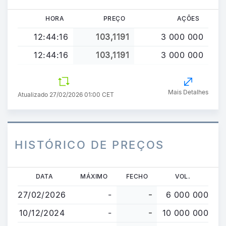
HORA
PREÇO
AÇÕES
12:44:16
103,1191
3 000 000
12:44:16
103,1191
3 000 000
Mais Detalhes
Atualizado 27/02/2026 01:00 CET
HISTÓRICO DE PREÇOS
Passar
DATA
MÁXIMO
FECHO
VOL.
para
27/02/2026
-
-
6 000 000
o
conteúdo
10/12/2024
-
-
10 000 000
principal