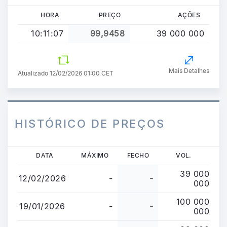
HORA
PREÇO
AÇÕES
10:11:07
99,9458
39 000 000
Mais Detalhes
Atualizado 12/02/2026 01:00 CET
HISTÓRICO DE PREÇOS
Passar
DATA
MÁXIMO
FECHO
VOL.
para
39 000
o
12/02/2026
-
-
000
conteúdo
principal
100 000
19/01/2026
-
-
000