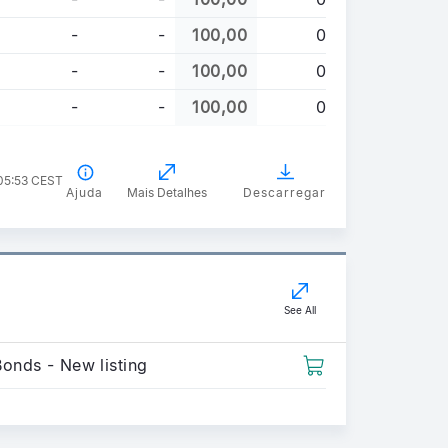
-
-
100,00
0
-
-
100,00
0
-
-
100,00
0
 05:53 CEST
Ajuda
Mais Detalhes
Descarregar
See All
Bonds - New listing