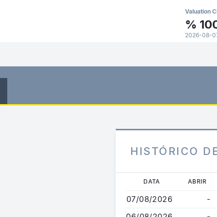
Valuation C
%
10
2026-08-07
HISTÓRICO D
Passar
DATA
ABRIR
para
07/08/2026
-
o
conteúdo
06/08/2026
-