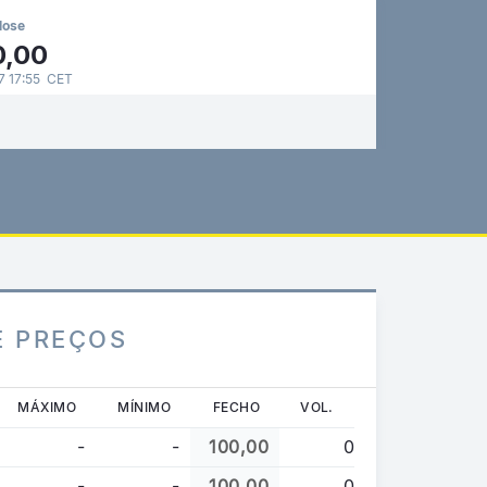
lose
0,00
 17:55 CET
E PREÇOS
MÁXIMO
MÍNIMO
FECHO
VOL.
-
-
100,00
0
-
-
100,00
0