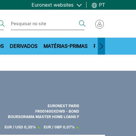
Euronext websites
PT
ch
Search
OS
DERIVADOS
MATÉRIAS-PRIMAS
RECURSOS
EURONEXT PARIS
FR001400XDW9 - BOND
BOURSORAMA MASTER HOME LOANS F
EUR / USD
0,35%
EUR / GBP
0,07%