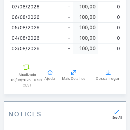
para
07/08/2026
-
100,00
0
o
conteúdo
06/08/2026
-
100,00
0
principal
05/08/2026
-
100,00
0
04/08/2026
-
100,00
0
03/08/2026
-
100,00
0
Atualizado
Ajuda
Mais Detalhes
Descarregar
09/08/2026 - 07:30
CEST
NOTICES
See All