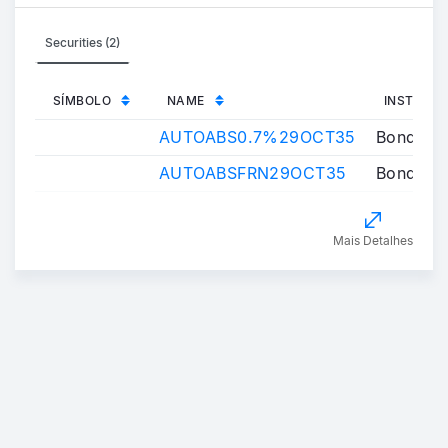
Securities (2)
SÍMBOLO
NAME
INSTRUM
AUTOABS0.7%29OCT35
Bond
AUTOABSFRN29OCT35
Bond
Mais Detalhes