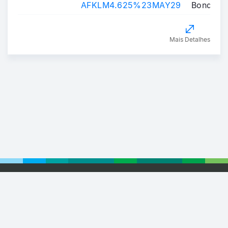
AFKLM4.625%23MAY29
Bond
Mais Detalhes
Footer
© 2026 Euronext
Privacy Statement
Terms of Use