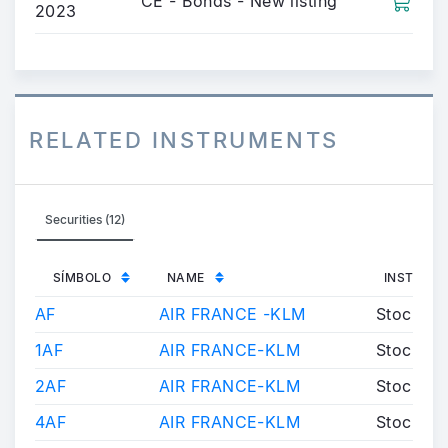
CE - Bonds - New listing
2023
RELATED INSTRUMENTS
Securities (12)
SÍMBOLO
NAME
INSTRUM
AF
AIR FRANCE -KLM
Stock
1AF
AIR FRANCE-KLM
Stock
2AF
AIR FRANCE-KLM
Stock
4AF
AIR FRANCE-KLM
Stock