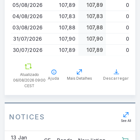
05/08/2026
107,89
107,89
0
o
conteúdo
04/08/2026
107,83
107,83
0
principal
03/08/2026
107,88
107,88
0
31/07/2026
107,90
107,90
0
30/07/2026
107,89
107,89
0
Atualizado
Ajuda
Mais Detalhes
Descarregar
06/08/2026 09:00
CEST
NOTICES
See All
13 Jan