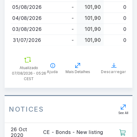
conteúdo
05/08/2026
-
101,90
0
principal
04/08/2026
-
101,90
0
03/08/2026
-
101,90
0
31/07/2026
-
101,90
0
Atualizado
Ajuda
Mais Detalhes
Descarregar
07/08/2026 - 05:26
CEST
NOTICES
See All
26 Oct
CE - Bonds - New listing
2020