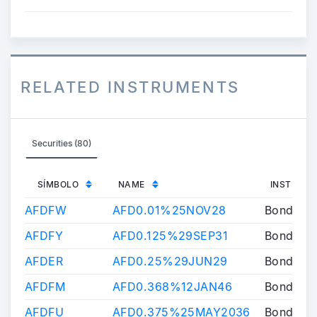
RELATED INSTRUMENTS
Securities (80)
SÍMBOLO
NAME
INSTRUME
AFDFW
AFD0.01%25NOV28
Bond
AFDFY
AFD0.125%29SEP31
Bond
AFDER
AFD0.25%29JUN29
Bond
AFDFM
AFD0.368%12JAN46
Bond
AFDFU
AFD0.375%25MAY2036
Bond