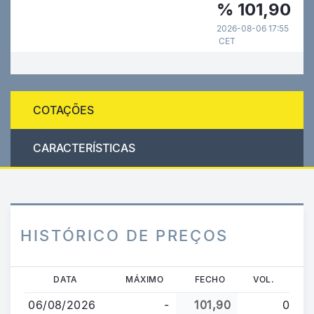
%
101,90
2026-08-06 17:55
CET
COTAÇÕES
CARACTERÍSTICAS
HISTÓRICO DE PREÇOS
Passar
DATA
MÁXIMO
FECHO
VOL.
para
06/08/2026
-
101,90
0
o