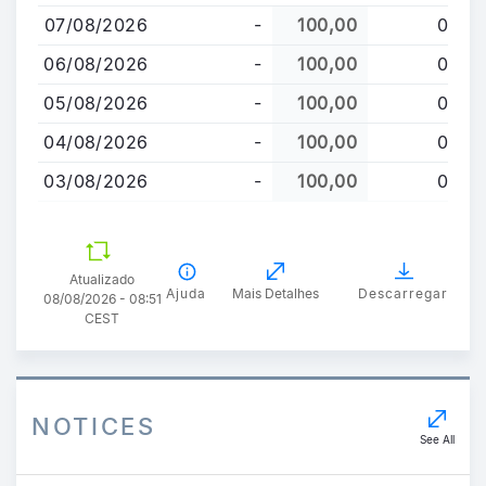
para
07/08/2026
-
100,00
0
o
conteúdo
06/08/2026
-
100,00
0
principal
05/08/2026
-
100,00
0
04/08/2026
-
100,00
0
03/08/2026
-
100,00
0
Atualizado
Ajuda
Mais Detalhes
Descarregar
08/08/2026 - 08:51
CEST
NOTICES
See All