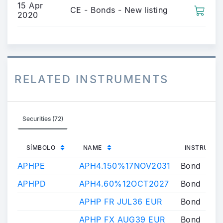
15 Apr
CE - Bonds - New listing
2020
RELATED INSTRUMENTS
Securities (72)
SÍMBOLO
NAME
INSTRUMEN
APHPE
APH4.150%17NOV2031
Bond
APHPD
APH4.60%12OCT2027
Bond
APHP FR JUL36 EUR
Bond
APHP FX AUG39 EUR
Bond