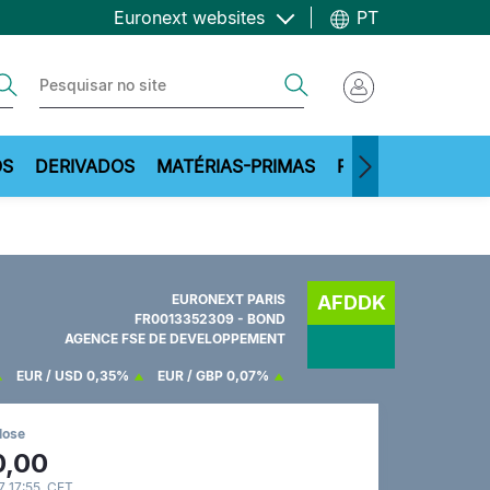
Euronext websites
PT
ch
Search
OS
DERIVADOS
MATÉRIAS-PRIMAS
RECURSOS
EURONEXT PARIS
AFDDK
FR0013352309 - BOND
AGENCE FSE DE DEVELOPPEMENT
EUR / USD
0,35%
EUR / GBP
0,07%
lose
0,00
 17:55 CET