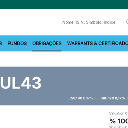
Sear
S
FUNDOS
OBRIGAÇÕES
WARRANTS & CERTIFICAD
JUL43
CAC 40
0,17%
SBF 120
0,17%
Valuation C
%
10
2026-08-07