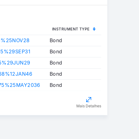
INSTRUMENT TYPE
1%25NOV28
Bond
25%29SEP31
Bond
25%29JUN29
Bond
68%12JAN46
Bond
75%25MAY2036
Bond
Mais Detalhes