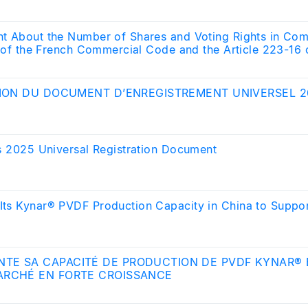
rchés Financiers
t About the Number of Shares and Voting Rights in Com
I of the French Commercial Code and the Article 223-16 o
y (AMF-Autorité des Marchés Financiers)
TION DU DOCUMENT D’ENREGISTREMENT UNIVERSEL 2
’s 2025 Universal Registration Document
ts Kynar® PVDF Production Capacity in China to Suppor
TE SA CAPACITÉ DE PRODUCTION DE PVDF KYNAR® 
ARCHÉ EN FORTE CROISSANCE