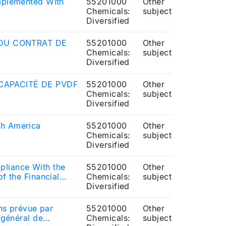
Implemented With
55201000
Other
Chemicals:
subject
Diversified
 DU CONTRAT DE
55201000
Other
Chemicals:
subject
Diversified
CAPACITÉ DE PVDF
55201000
Other
Chemicals:
subject
Diversified
th America
55201000
Other
Chemicals:
subject
Diversified
pliance With the
55201000
Other
f the Financial
Chemicals:
subject
Diversified
ons prévue par
55201000
Other
 général de
Chemicals:
subject