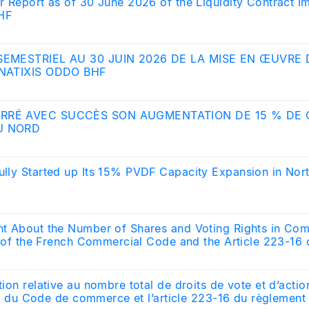
r Report as of 30 June 2026 of the Liquidity Contract 
HF
SEMESTRIEL AU 30 JUIN 2026 DE LA MISE EN ŒUVRE
 NATIXIS ODDO BHF
RRÉ AVEC SUCCÈS SON AUGMENTATION DE 15 % DE 
U NORD
lly Started up Its 15% PVDF Capacity Expansion in Nor
t About the Number of Shares and Voting Rights in Com
I of the French Commercial Code and the Article 223-16 o
y (AMF-Autorité des Marchés Financiers)
ion relative au nombre total de droits de vote et d’acti
 II du Code de commerce et l’article 223-16 du règlement