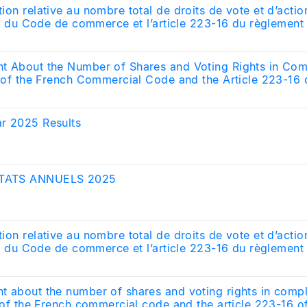
ion relative au nombre total de droits de vote et d’acti
 II du Code de commerce et l’article 223-16 du règlement
rchés Financiers
t About the Number of Shares and Voting Rights in Com
I of the French Commercial Code and the Article 223-16 o
y (AMF-Autorité des Marchés Financiers)
r 2025 Results
TATS ANNUELS 2025
ion relative au nombre total de droits de vote et d’acti
 II du Code de commerce et l’article 223-16 du règlement
rchés Financiers
 about the number of shares and voting rights in compl
I of the French commercial code and the article 223-16 of