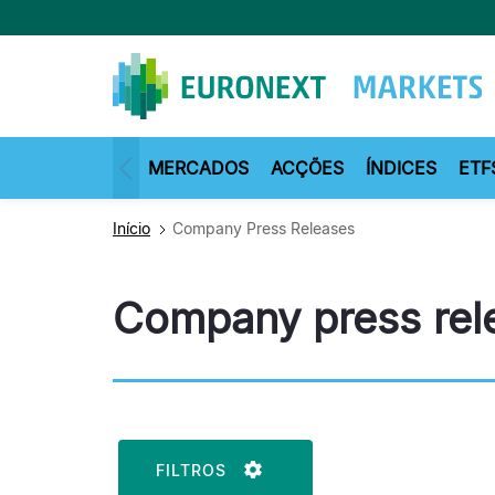
Passar
para
o
conteúdo
principal
MERCADOS
ACÇÕES
ÍNDICES
ETF
Início
Company Press Releases
Company press rel
FILTROS