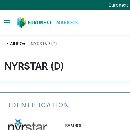
Passar
Euronext
para
o
Toggle navigation
conteúdo
principal
All IPOs
NYRSTAR (D)
NYRSTAR (D)
IDENTIFICATION
SYMBOL