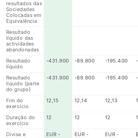
resultados das
Sociedades
Colocadas em
Equivalência
Resultado
líquido das
actividades
abandonadas
Resultado
-431.900
-89.800
-195.400
líquido
Resultado
-431.900
-89.800
-195.400
líquido (parte
do grupo)
Fim do
12,15
12,14
12,13
exercício
Duração do
12
12
12
exercício
Divisa e
EUR -
EUR -
EUR -