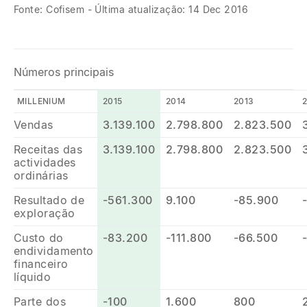
Fonte: Cofisem - Última atualização: 14 Dec 2016
Números principais
MILLENIUM
2015
2014
2013
Vendas
3.139.100
2.798.800
2.823.500
Receitas das
3.139.100
2.798.800
2.823.500
actividades
ordinárias
Resultado de
-561.300
9.100
-85.900
exploração
Custo do
-83.200
-111.800
-66.500
endividamento
financeiro
líquido
Parte dos
-100
1.600
800