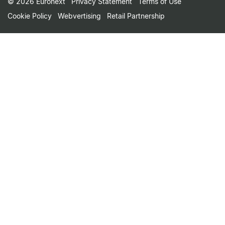
Footer
© 2026 Euronext
Privacy Statement
Terms of Use
Cookie Policy
Webvertising
Retail Partnership
Small
Print
Menu