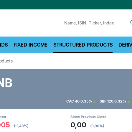
Sear
NDS
FIXED INCOME
STRUCTURED PRODUCTS
DERIV
roducts
NB
CAC 40
0,35%
SBF 120
0,32%
Open
Since Previous Close
005
0,00
(-1,43%)
(0,00%)