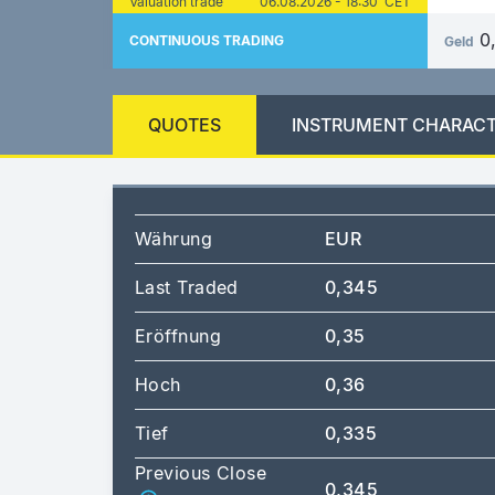
Valuation trade
06.08.2026 - 18:30 CET
0
CONTINUOUS TRADING
Geld
QUOTES
INSTRUMENT CHARACT
Währung
EUR
Last Traded
0,345
Eröffnung
0,35
Hoch
0,36
Tief
0,335
Previous Close
0,345