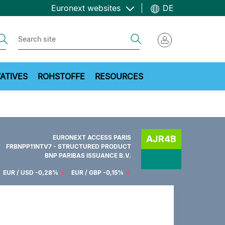
Euronext websites
DE
ch
Search
ATIVES
ROHSTOFFE
RESOURCES
EURONEXT ACCESS PARIS
AJR4B
FRBNPP11NTV7 - STRUCTURED PRODUCT
BNP PARIBAS ISSUANCE B.V.
EUR / USD
-0,28%
EUR / GBP
-0,15%