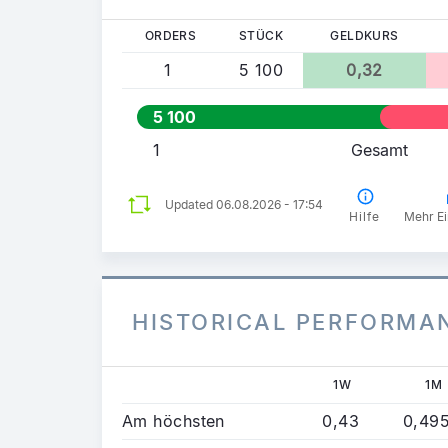
ORDERS
STÜCK
GELDKURS
1
5 100
0,32
5 100
1
Gesamt
Updated 06.08.2026 - 17:54
Hilfe
Mehr Ei
HISTORICAL PERFORMA
1W
1M
Am höchsten
0,43
0,49