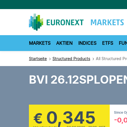
Direkt
zum
Inhalt
MARKETS
AKTIEN
INDICES
ETFS
FU
Startseite
Structured Products
All Structured P
BVI 26.12SPLOPE
0,345
€
Since 
-0,