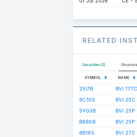
01 Jul 2026
CE - 
RELATED IN
Securities (2)
Structur
SYMBOL
NAME
25I7B
BVI 17T
9C10S
BVI 25C
5YG3B
BVI 25P
B8BXB
BVI 25P
6B16S
BVI 27C