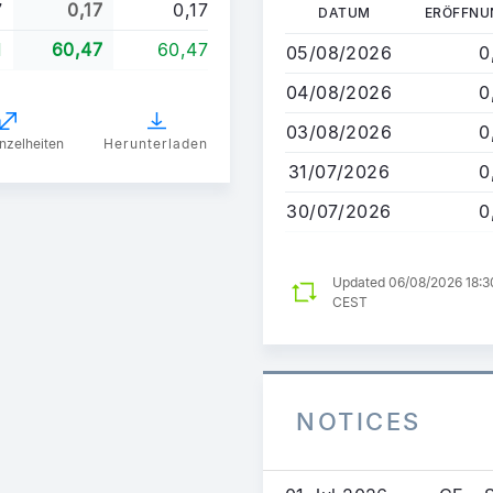
Direkt
7
0,17
0,17
DATUM
ERÖFFNU
zum
1
60,47
60,47
05/08/2026
0
Inhalt
04/08/2026
0
03/08/2026
0
nzelheiten
Herunterladen
31/07/2026
0
30/07/2026
0
Updated 06/08/2026 18:3
CEST
NOTICES