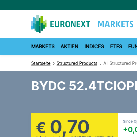
Direkt
zum
Inhalt
MARKETS
AKTIEN
INDICES
ETFS
FU
Startseite
Structured Products
All Structured P
BYDC 52.4TCIOP
0,70
€
Since 
+0,