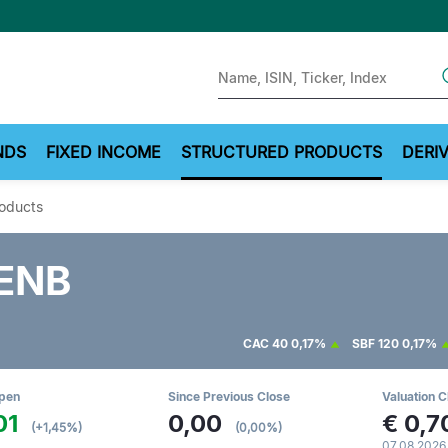
Sear
NDS
FIXED INCOME
STRUCTURED PRODUCTS
DERIV
roducts
ENB
CAC 40
0,17%
SBF 120
0,17%
Open
Since Previous Close
Valuation C
01
0,00
€
0,7
(+1,45%)
(0,00%)
07.08.2026