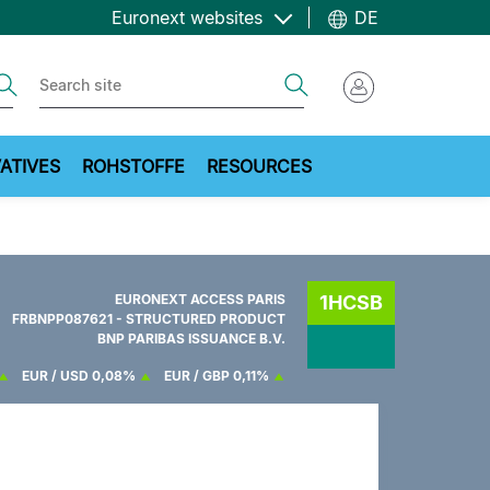
Euronext websites
DE
ch
Search
ATIVES
ROHSTOFFE
RESOURCES
EURONEXT ACCESS PARIS
1HCSB
FRBNPP087621 - STRUCTURED PRODUCT
BNP PARIBAS ISSUANCE B.V.
EUR / USD
0,08%
EUR / GBP
0,11%