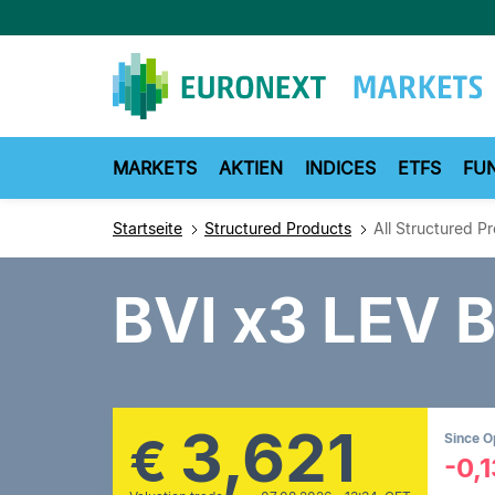
Direkt
zum
Inhalt
MARKETS
AKTIEN
INDICES
ETFS
FU
Startseite
Structured Products
All Structured P
BVI x3 LEV 
3,621
€
Since 
-0,