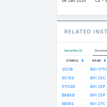
06 Jan 2025
CE - 
RELATED IN
Securities (2)
Structure
SYMBOL
NAME
25I7B
BVI 17T
9C10S
BVI 25C
5YG3B
BVI 25P
B8BXB
BVI 25P
6B16S
BVI 27C