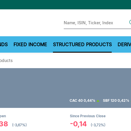
Sear
NDS
FIXED INCOME
STRUCTURED PRODUCTS
DERIV
roducts
B
CAC 40
0,44%
SBF 120
0,42%
Open
Since Previous Close
138
-0,14
(-3,67%)
(-3,72%)