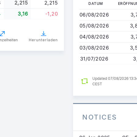
Direkt
6
2,215
2,215
DATUM
ERÖFFNU
zum
4
3,16
-1,20
06/08/2026
3,
Inhalt
05/08/2026
3,
04/08/2026
3,
nzelheiten
Herunterladen
03/08/2026
3,
31/07/2026
3
Updated 07/08/2026 13:3
CEST
NOTICES