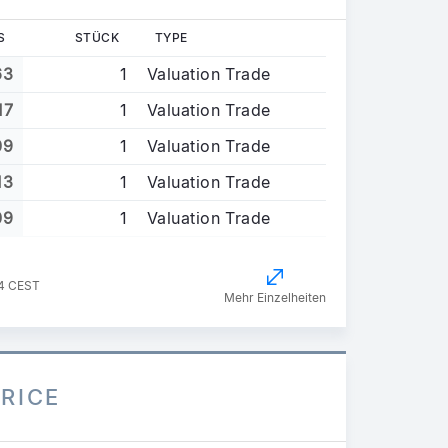
S
STÜCK
TYPE
63
1
Valuation Trade
17
1
Valuation Trade
09
1
Valuation Trade
13
1
Valuation Trade
09
1
Valuation Trade
34 CEST
Mehr Einzelheiten
PRICE