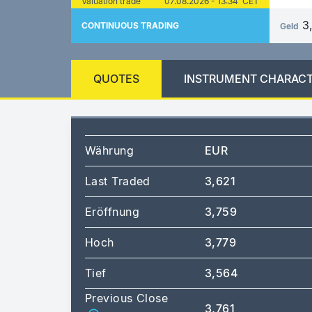
Valuation trade
07.08.2026 - 13:34 CET
3
CONTINUOUS TRADING
Geld
QUOTES
INSTRUMENT CHARACT
Währung
EUR
Last Traded
3,621
Eröffnung
3,759
Hoch
3,779
Tief
3,564
Previous Close
3,761