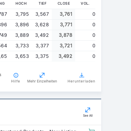
NG
HOCH
TIEF
CLOSE
VOL.
787
3,795
3,567
3,761
0
896
3,896
3,628
3,771
0
749
3,889
3,492
3,878
0
564
3,733
3,377
3,721
0
,65
3,653
3,375
3,492
0
4
Hilfe
Mehr Einzelheiten
Herunterladen
See All