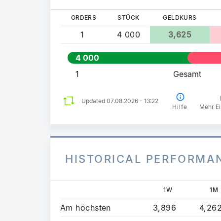
ORDERS
STÜCK
GELDKURS
1
4 000
3,625
4 000
1
Gesamt
Updated 07.08.2026 - 13:22
Hilfe
Mehr Ei
HISTORICAL PERFORMA
1W
1M
Am höchsten
3,896
4,26