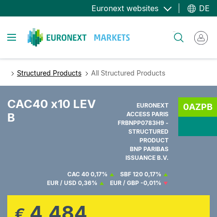
Direkt
Euronext websites
DE
zum
Inhalt
Toggle navigation
Suche
Structured Products
All Structured Products
CAC40 x10 LEV
EURONEXT
0AZPB
B
ACCESS PARIS
FRBNPP0783H9 -
STRUCTURED
PRODUCT
BNP PARIBAS
ISSUANCE B.V.
CAC 40
0,17%
SBF 120
0,17%
EUR / USD
0,36%
EUR / GBP
-0,01%
4,484
€