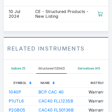
10 Jul
CE - Structured Products -
2024
New Listing
RELATED INSTRUMENTS
Indices (1)
Structured (12542)
Derivatives (41)
SYMBOL
NAME
INSTRUMENT
1040P
BCP CAC 40
Warrants/Ce
P1UTL6
CAC40 FLL1235B
Warrants/Ce
P2GBO5
CAC40 FLS0136B
Warrants/Ce