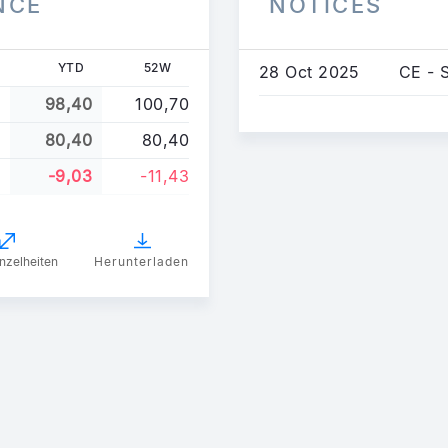
NCE
NOTICES
YTD
52W
28 Oct 2025
CE - 
98,40
100,70
80,40
80,40
-9,03
-11,43
nzelheiten
Herunterladen