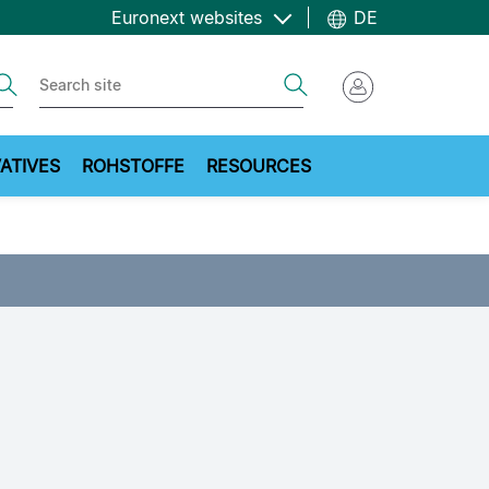
Euronext websites
DE
ch
Search
ATIVES
ROHSTOFFE
RESOURCES