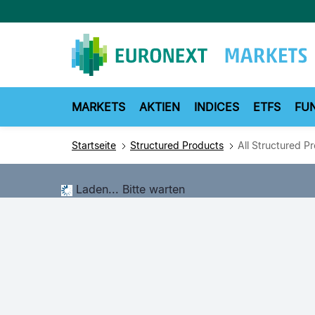
Direkt
zum
Inhalt
MARKETS
AKTIEN
INDICES
ETFS
FU
Startseite
Structured Products
All Structured P
Laden... Bitte warten