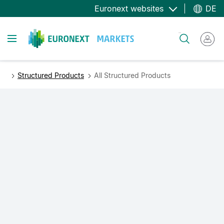
Direkt
Euronext websites
DE
zum
Inhalt
Toggle navigation
Suche
Structured Products
All Structured Products