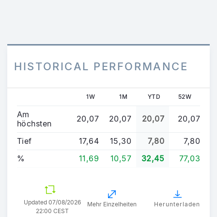
HISTORICAL PERFORMANCE
1W
1M
YTD
52W
Am
20,07
20,07
20,07
20,07
höchsten
Tief
17,64
15,30
7,80
7,80
%
11,69
10,57
32,45
77,03
Updated
07/08/2026
Mehr Einzelheiten
Herunterladen
22:00 CEST