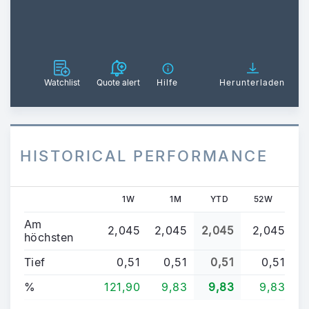
Watchlist
Quote alert
Hilfe
Herunterladen
HISTORICAL PERFORMANCE
1W
1M
YTD
52W
Am
2,045
2,045
2,045
2,045
höchsten
Tief
0,51
0,51
0,51
0,51
%
121,90
9,83
9,83
9,83