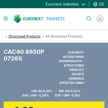
Direkt
Euronext websites
DE
zum
Inhalt
Toggle navigation
Suche
Structured Products
All Structured Products
CAC40 8650P
EURONEXT
0726S
ACCESS PARIS
DE000FG0Z3T5 -
STRUCTURED
PRODUCT
SOCIETE
GENERALE
EFFEKTEN GMBH
CAC 40
0,35%
SBF 120
0,32%
EUR / USD
-0,29%
EUR / GBP
-0,19%