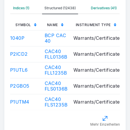
Indices (1)
Structured (12438)
Derivatives (41)
SYMBOL
NAME
INSTRUMENT TYPE
BCP CAC
1040P
Warrants/Certificates
40
CAC40
P2ICD2
Warrants/Certificates
FLL0136B
CAC40
P1UTL6
Warrants/Certificates
FLL1235B
CAC40
P2GBO5
Warrants/Certificates
FLS0136B
CAC40
P1UTM4
Warrants/Certificates
FLS1235B
Mehr Einzelheiten