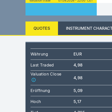
Valuation trade
07.08.2026 - 22:00 CET
QUOTES
INSTRUMENT CHARACT
Währung
EUR
Last Traded
4,98
Valuation Close
4,98
Eröffnung
5,09
Hoch
5,17