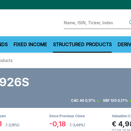
Sear
NDS
FIXED INCOME
STRUCTURED PRODUCTS
DERIV
roducts
0926S
CAC 40
0,17%
SBF 120
0,17%
Open
Since Previous Close
Valuation C
1
-0,18
€
4,9
(-2,16%)
(-3,49%)
07.08.2026