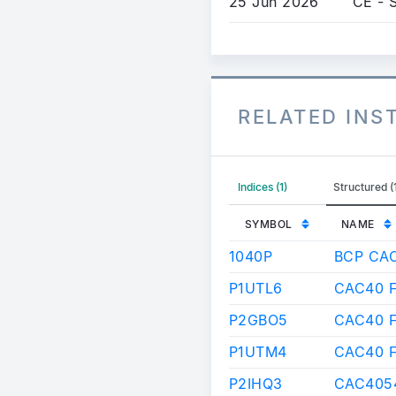
25 Jun 2026
CE - 
RELATED IN
Indices (1)
Structured (
SYMBOL
NAME
1040P
BCP CA
P1UTL6
CAC40 F
P2GBO5
CAC40 
P1UTM4
CAC40 
P2IHQ3
CAC4054