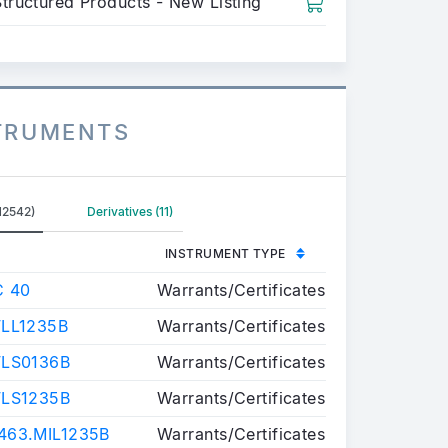
Structured Products - New Listing
STRUMENTS
12542)
Derivatives (11)
INSTRUMENT TYPE
C 40
Warrants/Certificates
LL1235B
Warrants/Certificates
FLS0136B
Warrants/Certificates
FLS1235B
Warrants/Certificates
63.MIL1235B
Warrants/Certificates