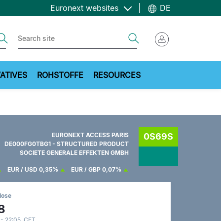
Euronext websites
DE
ch
Search
ATIVES
ROHSTOFFE
RESOURCES
EURONEXT ACCESS PARIS
0S69S
DE000FG0TBG1 - STRUCTURED PRODUCT
SOCIETE GENERALE EFFEKTEN GMBH
EUR / USD
0,35%
EUR / GBP
0,07%
lose
8
 - 22:05 CET