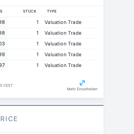
S
STÜCK
TYPE
98
1
Valuation Trade
98
1
Valuation Trade
03
1
Valuation Trade
99
1
Valuation Trade
97
1
Valuation Trade
00 CEST
Mehr Einzelheiten
PRICE