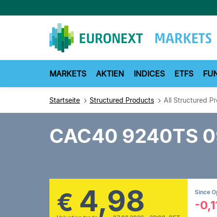
Direkt
zum
Inhalt
MARKETS
AKTIEN
INDICES
ETFS
FU
Startseite
Structured Products
All Structured P
CAC40 9240TS 
4,98
€
Since 
-0,1