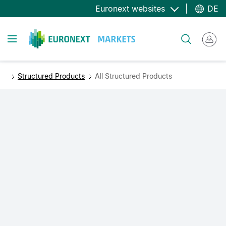
Direkt
Euronext websites
DE
zum
Inhalt
Toggle navigation
Suche
Structured Products
All Structured Products