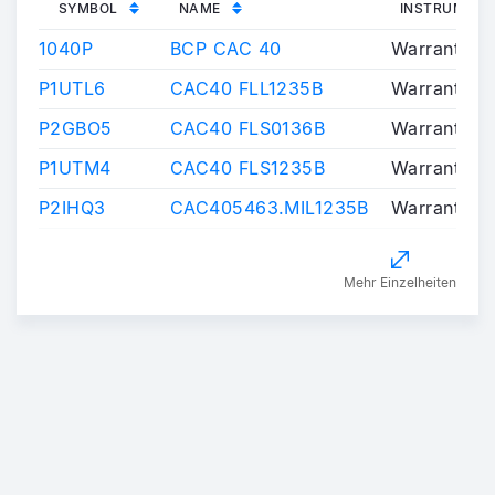
SYMBOL
NAME
INSTRUMENT
1040P
BCP CAC 40
Warrants/Ce
P1UTL6
CAC40 FLL1235B
Warrants/Ce
P2GBO5
CAC40 FLS0136B
Warrants/Ce
P1UTM4
CAC40 FLS1235B
Warrants/Ce
P2IHQ3
CAC405463.MIL1235B
Warrants/Ce
Mehr Einzelheiten