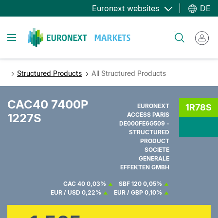
Direkt
Euronext websites
DE
zum
Inhalt
Toggle navigation
Suche
Structured Products
All Structured Products
CAC40 7400P
EURONEXT
1R78S
1227S
ACCESS PARIS
DE000FE6G509 -
STRUCTURED
PRODUCT
SOCIETE
GENERALE
EFFEKTEN GMBH
CAC 40
0,03%
SBF 120
0,05%
EUR / USD
0,22%
EUR / GBP
0,10%