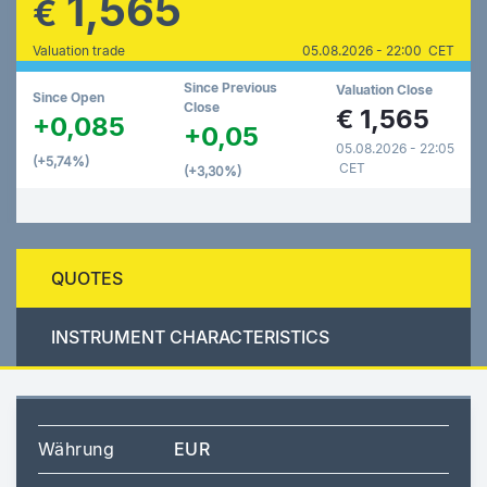
1,565
€
Valuation trade
05.08.2026 - 22:00 CET
Since Previous
Valuation Close
Since Open
Close
€
1,565
+0,085
+0,05
05.08.2026 - 22:05
(+5,74%)
CET
(+3,30%)
QUOTES
INSTRUMENT CHARACTERISTICS
Währung
EUR