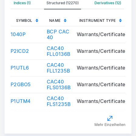
Indices (1)
Structured (12270)
Derivatives (12)
SYMBOL
NAME
INSTRUMENT TYPE
BCP CAC
1040P
Warrants/Certificates
40
CAC40
P2ICD2
Warrants/Certificates
FLL0136B
CAC40
P1UTL6
Warrants/Certificates
FLL1235B
CAC40
P2GBO5
Warrants/Certificates
FLS0136B
CAC40
P1UTM4
Warrants/Certificates
FLS1235B
Mehr Einzelheiten