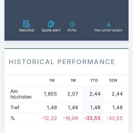
Watchlist
Quote alert
Hilfe
Herunterladen
HISTORICAL PERFORMANCE
1W
1M
YTD
52W
Am
1,855
2,07
2,44
2,44
höchsten
Tief
1,48
1,48
1,48
1,48
%
-12,32
-16,09
-33,55
-33,55