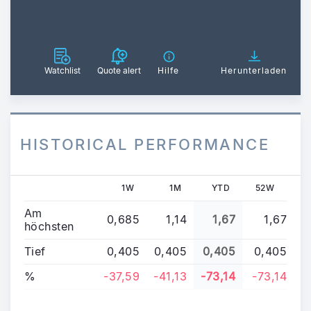
Watchlist
Quote alert
Hilfe
Herunterladen
HISTORICAL PERFORMANCE
1W
1M
YTD
52W
Am
0,685
1,14
1,67
1,67
höchsten
Tief
0,405
0,405
0,405
0,405
%
-37,59
-41,13
-73,14
-73,14