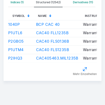
Indices (1)
Structured (12542)
Derivatives (11)
SYMBOL
NAME
INSTRUMENT
1040P
BCP CAC 40
Warrants/Ce
P1UTL6
CAC40 FLL1235B
Warrants/Ce
P2GBO5
CAC40 FLS0136B
Warrants/Ce
P1UTM4
CAC40 FLS1235B
Warrants/Ce
P2IHQ3
CAC405463.MIL1235B
Warrants/Ce
Mehr Einzelheiten