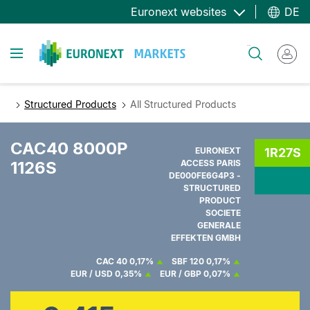
Direkt
Euronext websites
DE
zum
Inhalt
Toggle navigation
Suche
Structured Products
All Structured Products
CAC40 8000P
EURONEXT
1R27S
1126S
ACCESS PARIS
DE000FE6G4P3 -
STRUCTURED
PRODUCT
SOCIETE
GENERALE
EFFEKTEN GMBH
CAC 40
0,17%
SBF 120
0,17%
EUR / USD
0,35%
EUR / GBP
0,07%