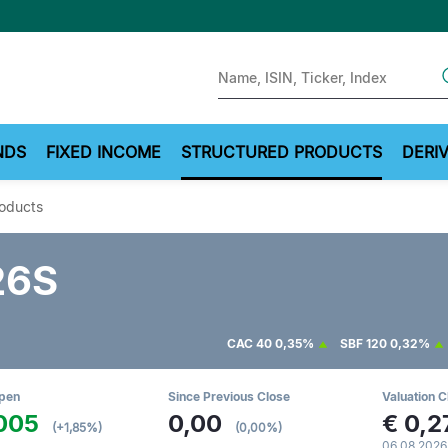
Sear
NDS
FIXED INCOME
STRUCTURED PRODUCTS
DERIV
roducts
26S
CAC 40
0,35%
SBF 120
0,32%
Open
Since Previous Close
Valuation C
005
0,00
€
0,2
(+1,85%)
(0,00%)
06.08.2026