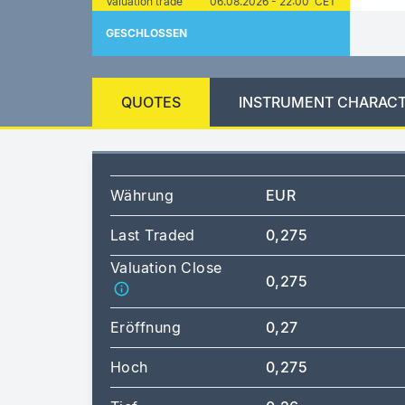
Valuation trade
06.08.2026 - 22:00 CET
GESCHLOSSEN
QUOTES
INSTRUMENT CHARACT
Währung
EUR
Last Traded
0,275
Valuation Close
0,275
Eröffnung
0,27
Hoch
0,275