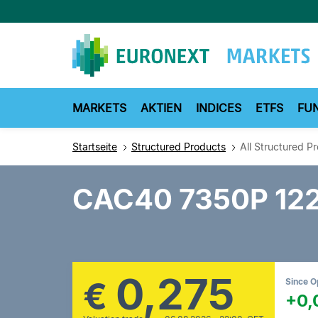
Direkt
zum
Inhalt
MARKETS
AKTIEN
INDICES
ETFS
FU
Startseite
Structured Products
All Structured P
CAC40 7350P 12
0,275
€
Since 
+0,