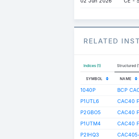
02 Jun 2026
CE - 
RELATED IN
Indices (1)
Structured (
SYMBOL
NAME
1040P
BCP CA
P1UTL6
CAC40 F
P2GBO5
CAC40 
P1UTM4
CAC40 
P2IHQ3
CAC4054