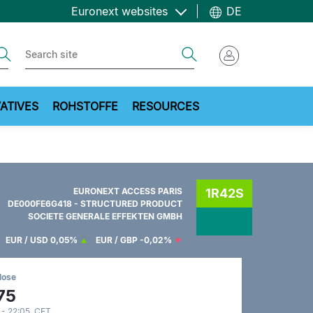
Euronext websites
DE
ch
Search
ATIVES
ROHSTOFFE
RESOURCES
EURONEXT ACCESS PARIS
1R42S
DE000FE6G418 - STRUCTURED PRODUCT
SOCIETE GENERALE EFFEKTEN GMBH
EUR / USD
0,05%
EUR / GBP
-0,02%
lose
75
 - 22:05 CET