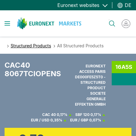
Direkt
Euronext websites
DE
zum
Inhalt
Toggle navigation
Suche
Structured Products
All Structured Products
CAC40
EURONEXT
16A5S
8067TCIOPENS
ACCESS PARIS
DE000FE5Z5T0 -
STRUCTURED
PRODUCT
SOCIETE
GENERALE
EFFEKTEN GMBH
CAC 40
0,17%
SBF 120
0,17%
EUR / USD
0,35%
EUR / GBP
0,07%