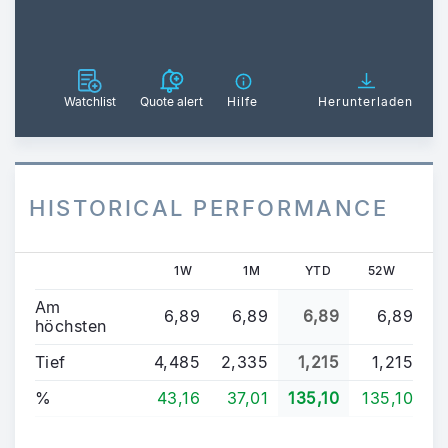
Watchlist
Quote alert
Hilfe
Herunterladen
HISTORICAL PERFORMANCE
1W
1M
YTD
52W
Am
6,89
6,89
6,89
6,89
höchsten
Tief
4,485
2,335
1,215
1,215
%
43,16
37,01
135,10
135,10