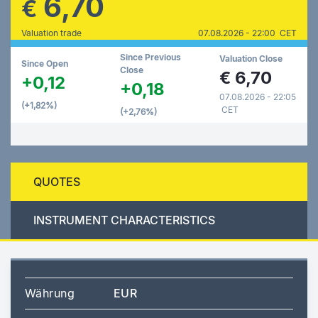
6,70
€
Valuation trade
07.08.2026 - 22:00 CET
Since Previous
Valuation Close
Since Open
Close
€
6,70
+0,12
+0,18
07.08.2026 - 22:05
(+1,82%)
CET
(+2,76%)
QUOTES
INSTRUMENT CHARACTERISTICS
Währung
EUR