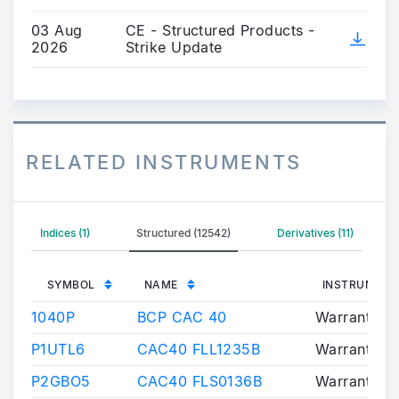
03 Aug
CE - Structured Products -
2026
Strike Update
RELATED INSTRUMENTS
Indices (1)
Structured (12542)
Derivatives (11)
SYMBOL
NAME
INSTRUMENT
1040P
BCP CAC 40
Warrants/Ce
P1UTL6
CAC40 FLL1235B
Warrants/Ce
P2GBO5
CAC40 FLS0136B
Warrants/Ce