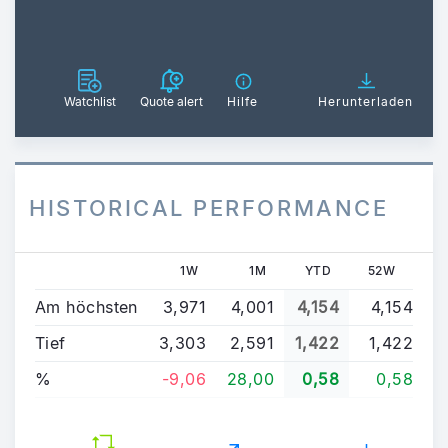
Watchlist
Quote alert
Hilfe
Herunterladen
HISTORICAL PERFORMANCE
1W
1M
YTD
52W
Am höchsten
3,971
4,001
4,154
4,154
Tief
3,303
2,591
1,422
1,422
%
-9,06
28,00
0,58
0,58