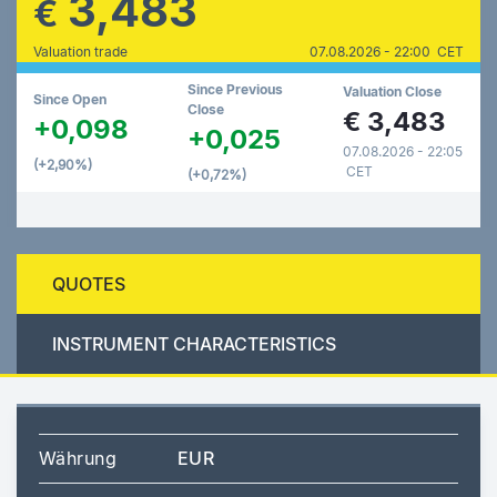
3,483
€
Valuation trade
07.08.2026 - 22:00 CET
Since Previous
Valuation Close
Since Open
Close
€
3,483
+0,098
+0,025
07.08.2026 - 22:05
(+2,90%)
CET
(+0,72%)
QUOTES
INSTRUMENT CHARACTERISTICS
Währung
EUR