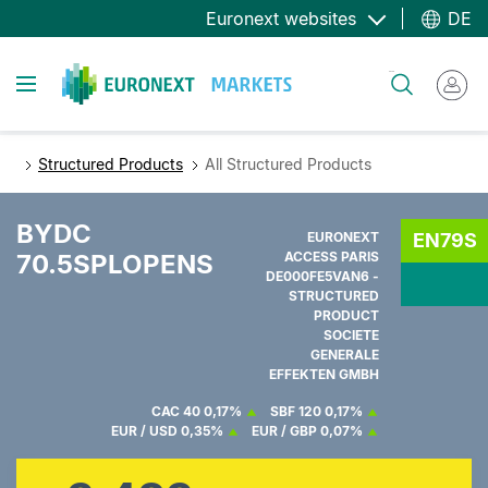
Direkt
Euronext websites
DE
zum
Inhalt
Toggle navigation
Suche
Structured Products
All Structured Products
BYDC
EURONEXT
EN79S
70.5SPLOPENS
ACCESS PARIS
DE000FE5VAN6 -
STRUCTURED
PRODUCT
SOCIETE
GENERALE
EFFEKTEN GMBH
CAC 40
0,17%
SBF 120
0,17%
EUR / USD
0,35%
EUR / GBP
0,07%