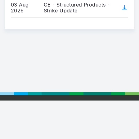
03 Aug
CE - Structured Products -
2026
Strike Update
Footer
© 2026 Euronext
Privacy Statement
Terms of Use