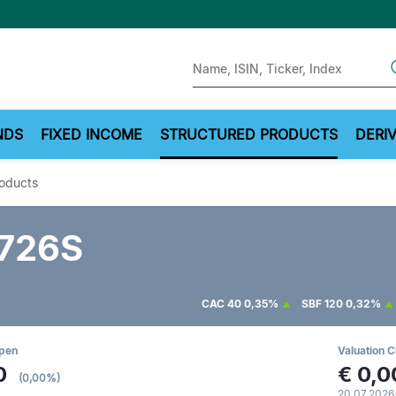
Sear
NDS
FIXED INCOME
STRUCTURED PRODUCTS
DERIV
roducts
726S
CAC 40
0,35%
SBF 120
0,32%
Open
Valuation C
0
€
0,0
(0,00%)
20.07.2026