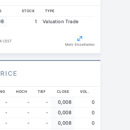
S
STÜCK
TYPE
08
1
Valuation Trade
04 CEST
Mehr Einzelheiten
PRICE
NG
HOCH
TIEF
CLOSE
VOL.
-
-
-
0,008
0
-
-
-
0,008
0
-
-
-
0,008
0