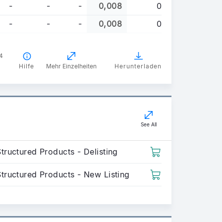
-
-
-
0,008
0
-
-
-
0,008
0
4
Hilfe
Mehr Einzelheiten
Herunterladen
See All
tructured Products - Delisting
Structured Products - New Listing