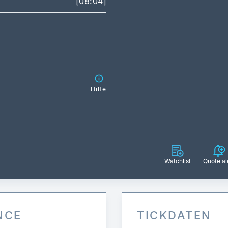
[08:04]
Hilfe
Watchlist
Quote al
NCE
TICKDATEN