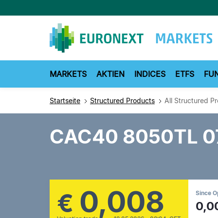
Direkt
zum
Inhalt
MARKETS
AKTIEN
INDICES
ETFS
FU
Startseite
Structured Products
All Structured P
CAC40 8050TL 0
0,008
€
Since 
0,0