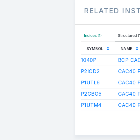
RELATED IN
Indices (1)
Structured 
SYMBOL
NAME
1040P
BCP CA
P2ICD2
CAC40 F
P1UTL6
CAC40 F
P2GBO5
CAC40 
P1UTM4
CAC40 