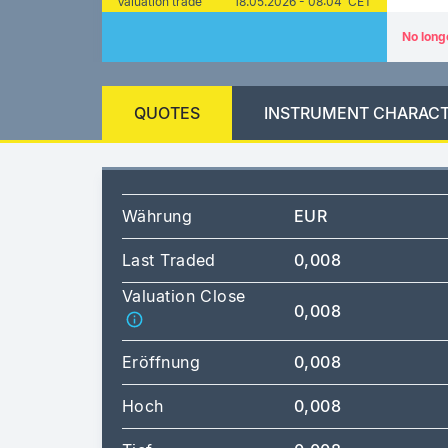
Valuation trade
18.05.2026 - 08:04 CET
No long
QUOTES
INSTRUMENT CHARACT
Währung
EUR
Last Traded
0,008
Valuation Close
0,008
Eröffnung
0,008
Hoch
0,008