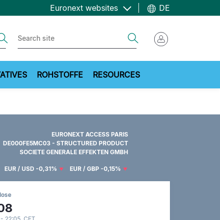
Euronext websites
DE
ch
Search
ATIVES
ROHSTOFFE
RESOURCES
EURONEXT ACCESS PARIS
DE000FE5MC03 - STRUCTURED PRODUCT
SOCIETE GENERALE EFFEKTEN GMBH
EUR / USD
-0,31%
EUR / GBP
-0,15%
lose
08
 - 22:05 CET