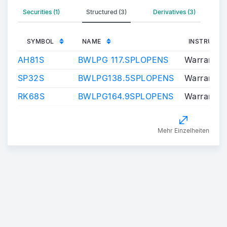
Securities (1)
Structured (3)
Derivatives (3)
SYMBOL
NAME
INSTRUMEN
AH81S
BWLPG 117.SPLOPENS
Warrants/C
SP32S
BWLPG138.5SPLOPENS
Warrants/C
RK68S
BWLPG164.9SPLOPENS
Warrants/C
Mehr Einzelheiten