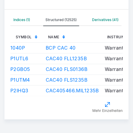
Indices (1)
Structured (12525)
Derivatives (41)
SYMBOL
NAME
INSTRUMENT
1040P
BCP CAC 40
Warrants/Ce
P1UTL6
CAC40 FLL1235B
Warrants/Ce
P2GBO5
CAC40 FLS0136B
Warrants/Ce
P1UTM4
CAC40 FLS1235B
Warrants/Ce
P2IHQ3
CAC405466.MIL1235B
Warrants/Ce
Mehr Einzelheiten