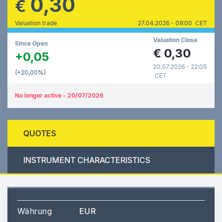
0,30
€
Valuation trade
27.04.2026 - 09:00 CET
Valuation Close
Since Open
€
0,30
+0,05
20.07.2026 - 22:05
(+20,00%)
CET
No longer active - 20/07/2026
QUOTES
INSTRUMENT CHARACTERISTICS
Währung
EUR