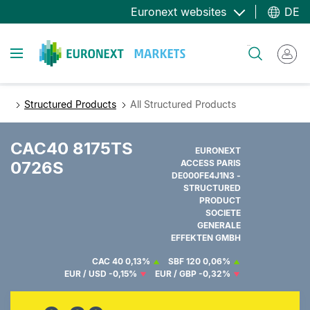
Direkt
Euronext websites
DE
zum
Inhalt
Toggle navigation
Suche
Structured Products
All Structured Products
CAC40 8175TS
EURONEXT
0726S
ACCESS PARIS
DE000FE4J1N3 -
STRUCTURED
PRODUCT
SOCIETE
GENERALE
EFFEKTEN GMBH
CAC 40
0,13%
SBF 120
0,06%
EUR / USD
-0,15%
EUR / GBP
-0,32%