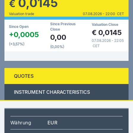
0,0145
€
Valuation trade
07.08.2026 - 22:00 CET
Since Previous
Valuation Close
Since Open
Close
€
0,0145
+0,0005
0,00
07.08.2026 - 22:05
(+3,57%)
CET
(0,00%)
QUOTES
INSTRUMENT CHARACTERISTICS
Währung
EUR