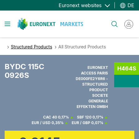
Direkt
Euronext websites
DE
zum
Inhalt
Toggle navigation
Suche
Structured Products
All Structured Products
BYDC 115C
EURONEXT
H464S
0926S
ACCESS PARIS
DE000FE2Y6R6 -
STRUCTURED
PRODUCT
SOCIETE
GENERALE
EFFEKTEN GMBH
CAC 40
0,17%
SBF 120
0,17%
EUR / USD
0,35%
EUR / GBP
0,07%